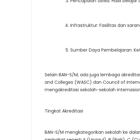
Pencapaian Siswa: Hasil belaja
Infrastruktur: Fasilitas dan sar
Sumber Daya Pembelajaran: Keter
Selain BAN-S/M, ada juga lembaga akreditas
and Colleges (WASC) dan Council of Intern
mengakreditasi sekolah-sekolah internasiona
Tingkat Akreditasi
BAN-S/M mengkategorikan sekolah ke dalam
peringkat seperti A (Unggul), B (Baik), C (