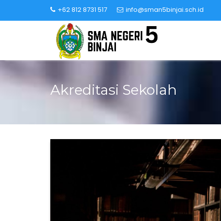
Skip
+62 812 8731 517
info@sman5binjai.sch.id
to
content
Akreditasi Sekolah