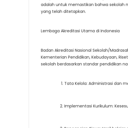
adalah untuk memastikan bahwa sekolah me
yang telah ditetapkan.
Lembaga Akreditasi Utama di Indonesia
Badan Akreditasi Nasional Sekolah/Madrasa
Kementerian Pendidikan, Kebudayaan, Riset
sekolah berdasarkan standar pendidikan nas
Tata Kelola: Administrasi dan 
Implementasi Kurikulum: Kesesu