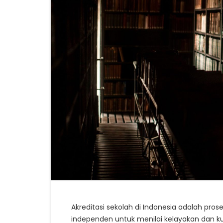
Akreditasi sekolah di Indonesia adalah pro
independen untuk menilai kelayakan dan ku