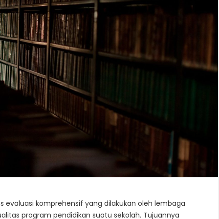
ses evaluasi komprehensif yang dilakukan oleh lembaga
alitas program pendidikan suatu sekolah. Tujuannya