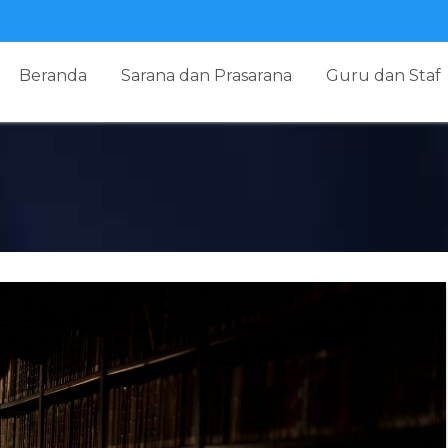
Beranda
Sarana dan Prasarana
Guru dan Staf