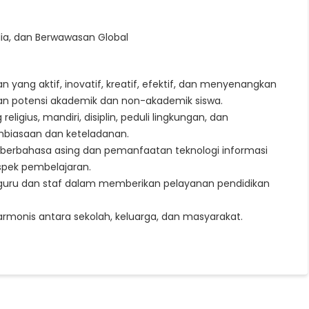
lia, dan Berwawasan Global
yang aktif, inovatif, kreatif, efektif, dan menyenangkan
 potensi akademik dan non-akademik siswa.
ligius, mandiri, disiplin, peduli lingkungan, dan
mbiasaan dan keteladanan.
bahasa asing dan pemanfaatan teknologi informasi
spek pembelajaran.
guru dan staf dalam memberikan pelayanan pendidikan
onis antara sekolah, keluarga, dan masyarakat.