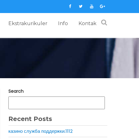
Ekstrakurikuler
Info
Kontak
Search
Search
Recent Posts
казино служба поддержки.1112