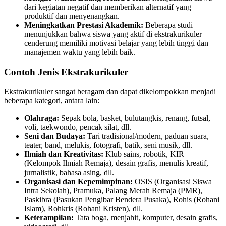
dari kegiatan negatif dan memberikan alternatif yang
produktif dan menyenangkan.
Meningkatkan Prestasi Akademik:
Beberapa studi
menunjukkan bahwa siswa yang aktif di ekstrakurikuler
cenderung memiliki motivasi belajar yang lebih tinggi dan
manajemen waktu yang lebih baik.
Contoh Jenis Ekstrakurikuler
Ekstrakurikuler sangat beragam dan dapat dikelompokkan menjadi
beberapa kategori, antara lain:
Olahraga:
Sepak bola, basket, bulutangkis, renang, futsal,
voli, taekwondo, pencak silat, dll.
Seni dan Budaya:
Tari tradisional/modern, paduan suara,
teater, band, melukis, fotografi, batik, seni musik, dll.
Ilmiah dan Kreativitas:
Klub sains, robotik, KIR
(Kelompok Ilmiah Remaja), desain grafis, menulis kreatif,
jurnalistik, bahasa asing, dll.
Organisasi dan Kepemimpinan:
OSIS (Organisasi Siswa
Intra Sekolah), Pramuka, Palang Merah Remaja (PMR),
Paskibra (Pasukan Pengibar Bendera Pusaka), Rohis (Rohani
Islam), Rohkris (Rohani Kristen), dll.
Keterampilan:
Tata boga, menjahit, komputer, desain grafis,