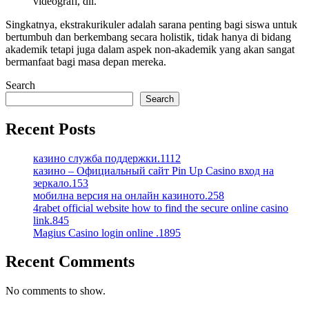
videografi, dll.
Singkatnya, ekstrakurikuler adalah sarana penting bagi siswa untuk
bertumbuh dan berkembang secara holistik, tidak hanya di bidang
akademik tetapi juga dalam aspek non-akademik yang akan sangat
bermanfaat bagi masa depan mereka.
Search
Search
Recent Posts
казино служба поддержки.1112
казино – Официальный сайт Pin Up Casino вход на
зеркало.153
мобилна версия на онлайн казиното.258
4rabet official website how to find the secure online casino
link.845
Magius Casino login online .1895
Recent Comments
No comments to show.