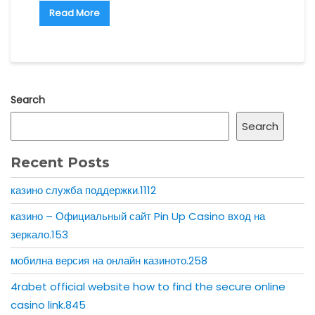
Read More
Search
Search
Recent Posts
казино служба поддержки.1112
казино – Официальный сайт Pin Up Casino вход на
зеркало.153
мобилна версия на онлайн казиното.258
4rabet official website how to find the secure online
casino link.845